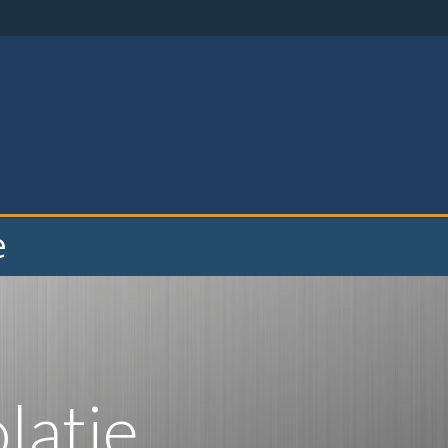
e
latie