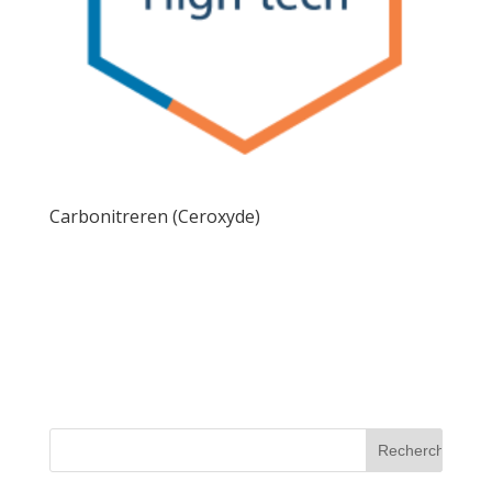
Carbonitreren (Ceroxyde)
Métallisation Nord Industrie Behandeling Carbonitreren
(Ceroxyde) Carbonitreren Drie uur bij 560-565 ° C in
een bad van cyanide en alkalinecyanaat waarbij in situ
zuurstof wordt ingeblazen. We krijgen dan
koolstofstaal met een oppervlaktelaag van 10 tot 15
micron...