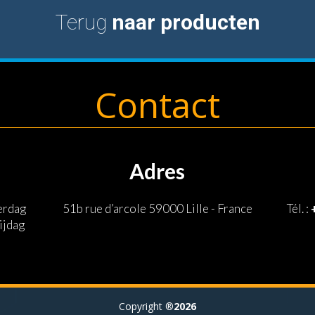
Terug
naar producten
Contact
Adres
erdag
51b rue d’arcole 59000 Lille - France
Tél. :
ijdag
Copyright ®
2026