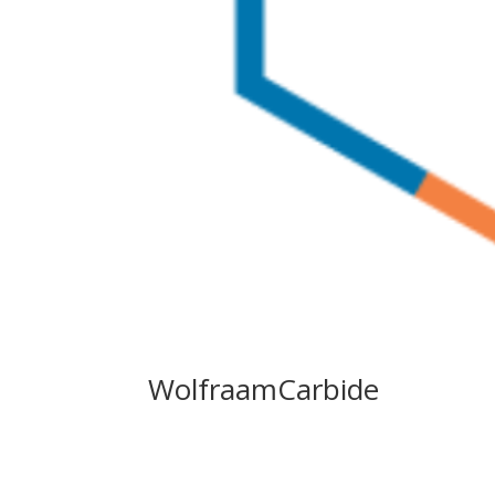
WolfraamCarbide
Métallisation Nord Industrie Behandelingen W
voornamelijk gebruikt in toepassingen die sterk
wordt aanbevolen in alle sectoren:...