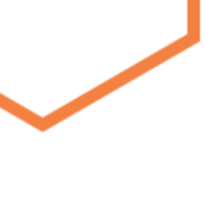
olfraamCarbide HVOF HVOF spuiten van wolfraamcarbide (CW) wordt
 onderhevig zijn aan slijtage en mechanische schokken.. Wolfraamcarb