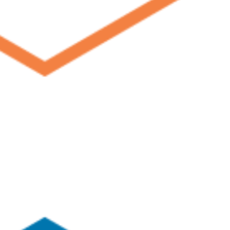
te HVOF Stellite (Gr 6 – Gr 12) and the NiCrBrSi (nickel-based) are app
h temperature corrosion. They are recommended in all type of automo