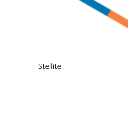
Stellite
Métallisation Nord Industrie Behandelingen Stelli
HVOF on parts requiring good resistance to hig
industries, mechanical...